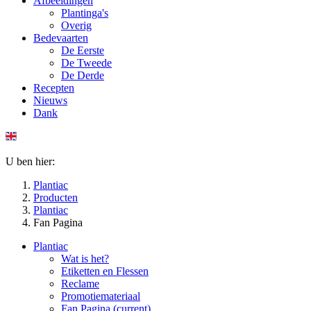
Afbeeldingen
Plantinga's
Overig
Bedevaarten
De Eerste
De Tweede
De Derde
Recepten
Nieuws
Dank
U ben hier:
Plantiac
Producten
Plantiac
Fan Pagina
Plantiac
Wat is het?
Etiketten en Flessen
Reclame
Promotiemateriaal
Fan Pagina
(current)