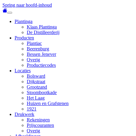
Spring naar hoofd-inhoud
Plantinga
Klaas Plantinga
De Distilleerderij
Producten
Plantiac
Beerenburg
Bessen Jenever
Overig
Productiecodes
Locaties
Bolsward
Dijkstraat
Grootzand
Stoombootkade
Het Laag
Huizen en Grafstenen
1921
Drukwerk
Rekeningen
Prijscouranten
Overig